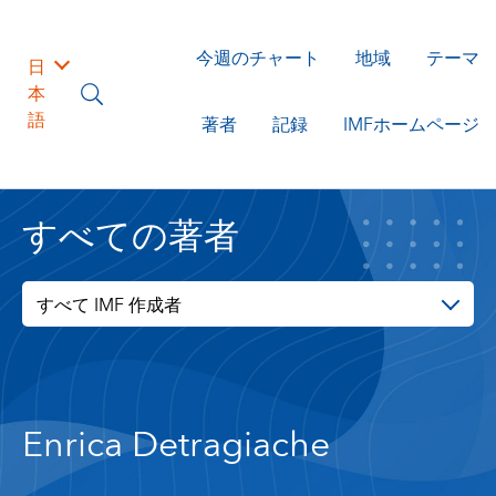
今週のチャート
地域
テーマ
日
本
語
著者
記録
IMFホームページ
すべての著者
すべて IMF 作成者
Enrica Detragiache