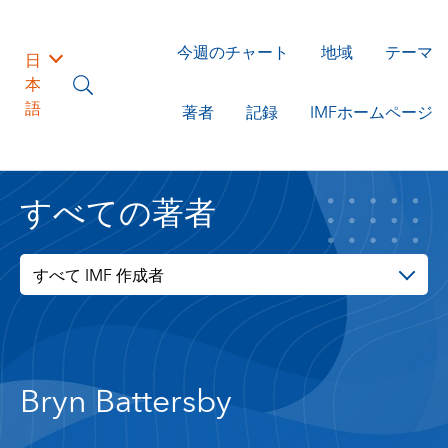
今週のチャート
地域
テーマ
日
本
語
著者
記録
IMFホームページ
すべての著者
すべて IMF 作成者
Bryn Battersby