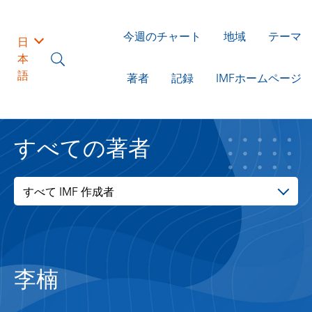
今週のチャート
地域
テーマ
日
本
語
著者
記録
IMFホームページ
すべての著者
すべて IMF 作成者
李楠