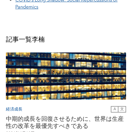
COVID’s Long Shadow: Social Repercussions of
Pandemics
記事一覧
李楠
経済成長
A
文
中期的成長を回復させるために、世界は生産
性の改革を最優先すべきである