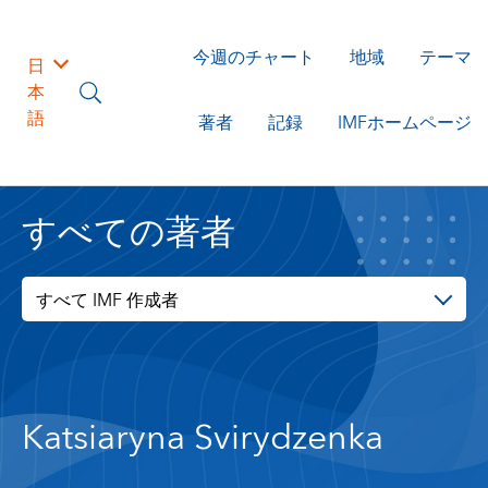
今週のチャート
地域
テーマ
日
本
語
著者
記録
IMFホームページ
すべての著者
すべて IMF 作成者
Katsiaryna Svirydzenka