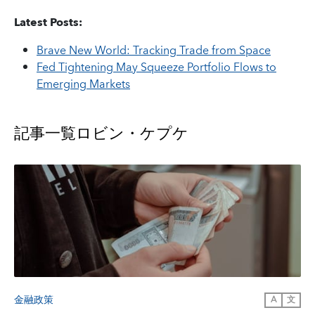
Latest Posts:
Brave New World: Tracking Trade from Space
Fed Tightening May Squeeze Portfolio Flows to
Emerging Markets
記事一覧
ロビン・ケプケ
金融政策
A
文