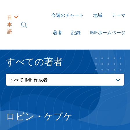
今週のチャート
地域
テーマ
日
本
語
著者
記録
IMFホームページ
すべての著者
すべて IMF 作成者
ロビン・ケプケ