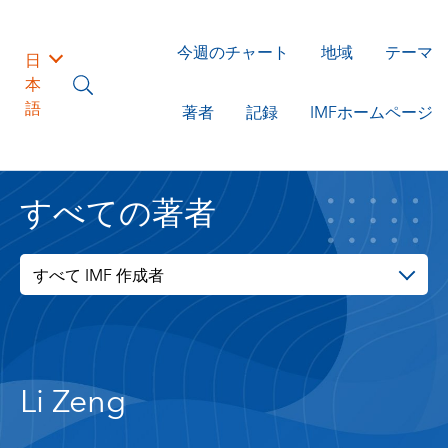
今週のチャート
地域
テーマ
日
本
語
著者
記録
IMFホームページ
すべての著者
すべて IMF 作成者
Li Zeng