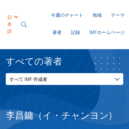
今週のチャート
地域
テーマ
日
本
語
著者
記録
IMFホームページ
すべての著者
すべて IMF 作成者
李昌鏞（イ・チャンヨン)