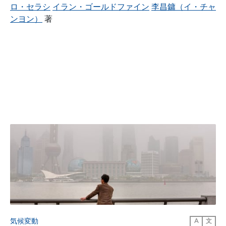
ロ・セラシ
イラン・ゴールドファイン
李昌鏞（イ・チャ
ンヨン）
著
気候変動
A
文