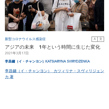
新型コロナウイルス感染症
A
文
アジアの未来 1年という時間に生じた変化
2021年3月17日
,
李昌鏞（イ・チャンヨン)
KATSIARYNA SVIRYDZENKA
李昌鏞（イ・チャンヨン） カツィリナ・スヴィリジェン
カ
著