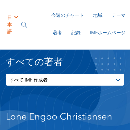
今週のチャート
地域
テーマ
日
本
語
著者
記録
IMFホームページ
すべての著者
すべて IMF 作成者
Lone Engbo Christiansen