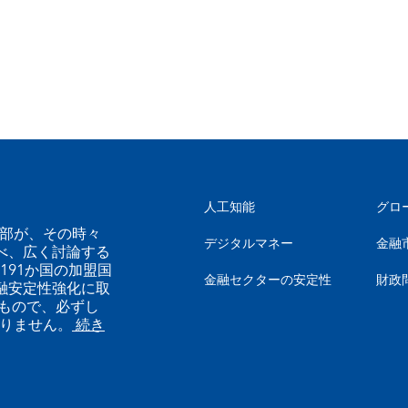
人工知能
グロ
幹部が、その時々
デジタルマネー
金融
べ、広く討論する
191か国の加盟国
金融セクターの安定性
財政
融安定性強化に取
もので、必ずし
ありません。
続き