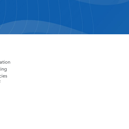
ation
ting
cies
f