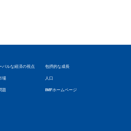
ーバルな経済の視点
包摂的な成長
市場
人口
問題
IMFホームページ