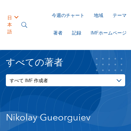
今週のチャート
地域
テーマ
日
本
語
著者
記録
IMFホームページ
すべての著者
すべて IMF 作成者
Nikolay Gueorguiev