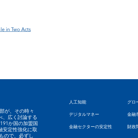
le in Two Acts
人工知能
グロ
幹部が、その時々
デジタルマネー
金融
べ、広く討論する
191か国の加盟国
金融セクターの安定性
財政
融安定性強化に取
もので、必ずし