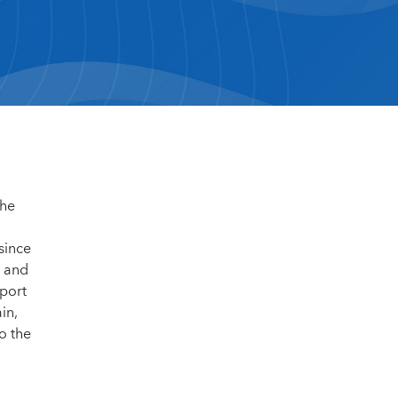
 he
since
) and
eport
in,
to the