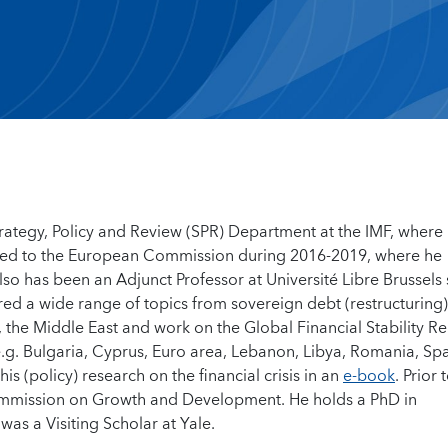
trategy, Policy and Review (SPR) Department at the IMF, where
ded to the European Commission during 2016-2019, where he
also has been an Adjunct Professor at Université Libre Brussels 
red a wide range of topics from sovereign debt (restructuring
s, the Middle East and work on the Global Financial Stability R
.g. Bulgaria, Cyprus, Euro area, Lebanon, Libya, Romania, Spa
 (policy) research on the financial crisis in an
e-book
. Prior 
ommission on Growth and Development. He holds a PhD in
as a Visiting Scholar at Yale.