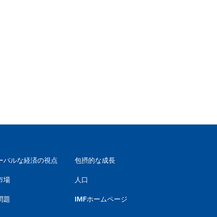
ーバルな経済の視点
包摂的な成長
市場
人口
問題
IMFホームページ