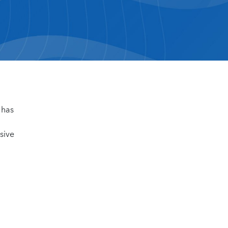
 has
sive