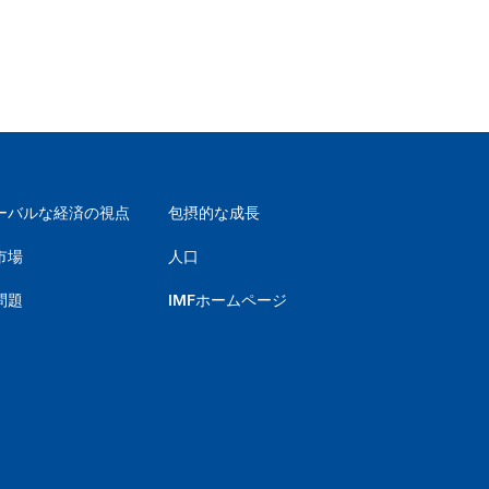
ーバルな経済の視点
包摂的な成長
市場
人口
問題
IMFホームページ