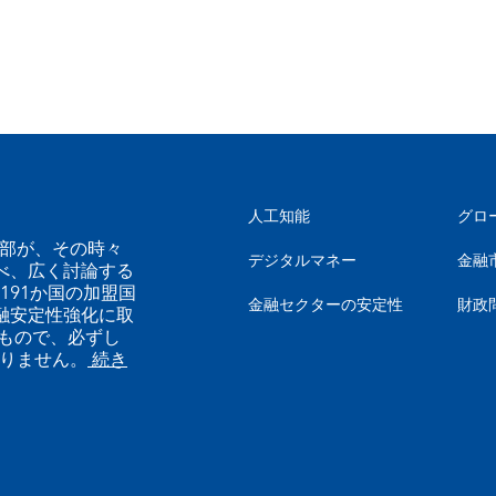
人工知能
グロ
幹部が、その時々
デジタルマネー
金融
べ、広く討論する
191か国の加盟国
金融セクターの安定性
財政
融安定性強化に取
もので、必ずし
ありません。
続き