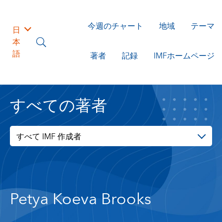
今週のチャート
地域
テーマ
日
本
語
著者
記録
IMFホームページ
すべての著者
すべて IMF 作成者
Petya Koeva Brooks