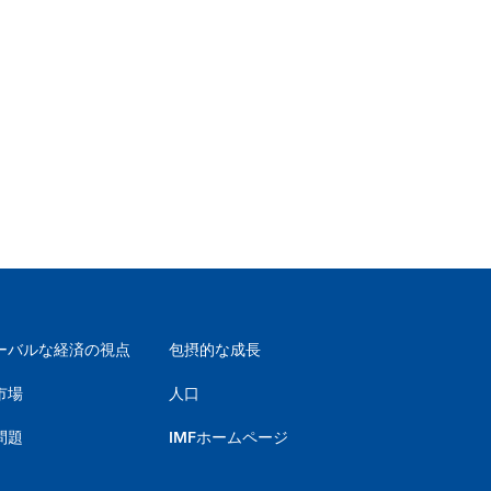
ーバルな経済の視点
包摂的な成長
市場
人口
問題
IMFホームページ