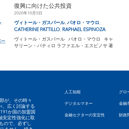
復興に向けた公共投資
2020年10月5日
ル
,
ヴィトール・ガスパール
,
パオロ・マウロ
,
CATHERINE PATTILLO
,
RAPHAEL ESPINOZA
ヴィトール・ガスパール パオロ・マウロ キャ
パー
サリーン・パティロ ラファエル・エスピノサ 著
人工知能
グロ
幹部が、その時々
デジタルマネー
金融
べ、広く討論する
191か国の加盟国
金融セクターの安定性
財政
融安定性強化に取
もので、必ずし