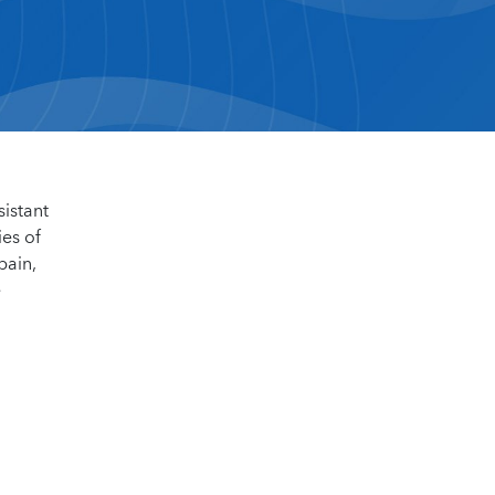
sistant
ies of
pain,
e