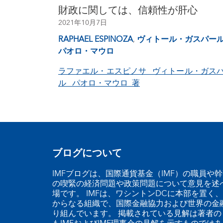
財政に関しては、信頼性が肝心
2021年10月7日
RAPHAEL ESPINOZA
,
ヴィトール・ガスパー
パオロ・マウロ
ラファエル・エスピノサ ヴィトール・ガス
ル パオロ・マウロ 著
ブログについて
IMFブログは、国際通貨基金（IMF）の職員や
の喫緊の経済問題や政策問題について意見を述
場です。 IMFは、ワシントンDCに本部を置く、
からなる組織で、国際金融協力および世界の金
り組んでいます。 掲載されている見解は著者の