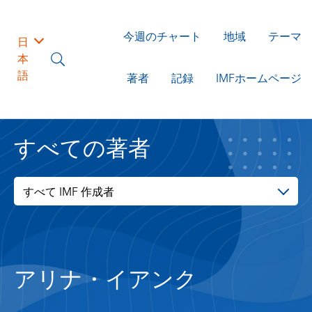
今週のチャート
地域
テーマ
日
本
語
著者
記録
IMFホームページ
すべての著者
すべて IMF 作成者
アリナ・イアンク