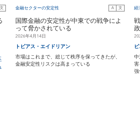
金融セクターの安定性
経
文
A
文
る
国際金融の安定性が中東での戦争によ
って脅かされている
2026年4月14日
2
トビアス・エイドリアン
ピ
市場はこれまで、総じて秩序を保ってきたが、
中
不
金融安定性リスクは高まっている
害
る
強