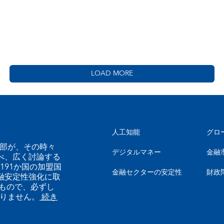
LOAD MORE
人工知能
グロ
幹部が、その時々
デジタルマネー
金融
べ、広く討論する
191か国の加盟国
金融セクターの安定性
財政
融安定性強化に取
もので、必ずし
ありません。
続き