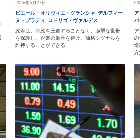
2026年5月27日
2
ピエール・オリヴィエ・グランシャ
,
デルフィー
ア
ヌ・プラディ
,
ロドリゴ・ヴァルデス
バ
れ
。
政府は、財政を圧迫することなく、脆弱な世帯
ア
国
を保護し、企業の倒産を避け、価格シグナルを
の
維持することができる
造
方