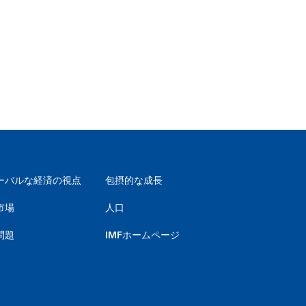
ーバルな経済の視点
包摂的な成長
市場
人口
問題
IMFホームページ